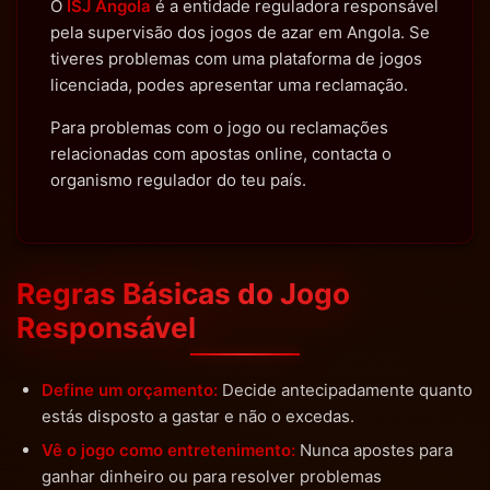
O
ISJ Angola
é a entidade reguladora responsável
pela supervisão dos jogos de azar em Angola. Se
tiveres problemas com uma plataforma de jogos
licenciada, podes apresentar uma reclamação.
Para problemas com o jogo ou reclamações
relacionadas com apostas online, contacta o
organismo regulador do teu país.
Regras Básicas do Jogo
Responsável
Define um orçamento:
Decide antecipadamente quanto
estás disposto a gastar e não o excedas.
Vê o jogo como entretenimento:
Nunca apostes para
ganhar dinheiro ou para resolver problemas