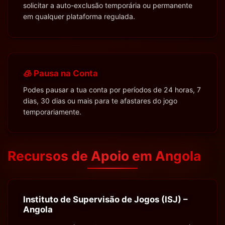
solicitar a auto-exclusão temporária ou permanente
em qualquer plataforma regulada.
🧊 Pausa na Conta
Podes pausar a tua conta por períodos de 24 horas, 7
dias, 30 dias ou mais para te afastares do jogo
temporariamente.
Recursos de Apoio em Angola
Instituto de Supervisão de Jogos (ISJ) –
Angola