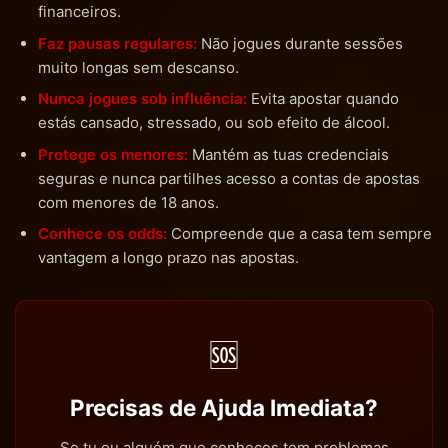
financeiros.
Faz pausas regulares:
Não jogues durante sessões
muito longas sem descanso.
Nunca jogues sob influência:
Evita apostar quando
estás cansado, stressado, ou sob efeito de álcool.
Protege os menores:
Mantém as tuas credenciais
seguras e nunca partilhes acesso a contas de apostas
com menores de 18 anos.
Conhece os odds:
Compreende que a casa tem sempre
vantagem a longo prazo nas apostas.
🆘
Precisas de Ajuda Imediata?
Se tu ou alguém que conheces tem problemas