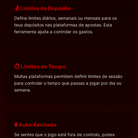
💰 Limites de Depósito
Define limites diários, semanais ou mensais para os
teus depósitos nas plataformas de apostas. Esta
ferramenta ajuda a controlar os gastos.
⏱️ Limites de Tempo
Muitas plataformas permitem definir limites de sessão
para controlar o tempo que passas a jogar por dia ou
semana.
🔒 Auto-Exclusão
Se sentes que o jogo está fora de controlo, podes