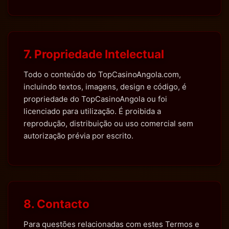
7. Propriedade Intelectual
Todo o conteúdo do TopCasinoAngola.com,
incluindo textos, imagens, design e código, é
propriedade do TopCasinoAngola ou foi
licenciado para utilização. É proibida a
reprodução, distribuição ou uso comercial sem
autorização prévia por escrito.
8. Contacto
Para questões relacionadas com estes Termos e