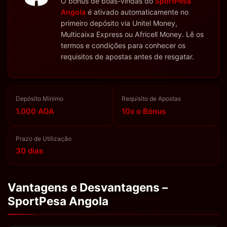
O bónus de boas-vindas do
SportPesa
Angola
é ativado automaticamente no
primeiro depósito via Unitel Money,
Multicaixa Express ou Africell Money. Lê os
termos e condições para conhecer os
requisitos de apostas antes de resgatar.
Depósito Mínimo
Requisito de Apostas
1.000 AOA
10x o Bónus
Prazo de Utilização
30 dias
Vantagens e Desvantagens –
SportPesa Angola