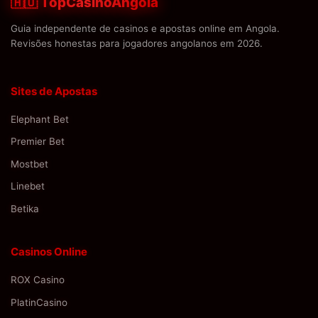
🇦🇴 TopCasinoAngola
Guia independente de casinos e apostas online em Angola.
Revisões honestas para jogadores angolanos em 2026.
Sites de Apostas
Elephant Bet
Premier Bet
Mostbet
Linebet
Betika
Casinos Online
ROX Casino
PlatinCasino