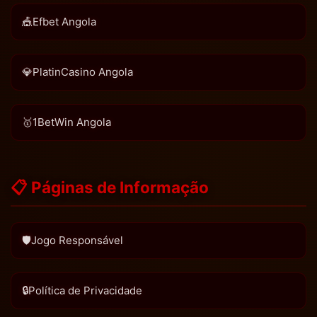
🎪
Efbet Angola
💎
PlatinCasino Angola
🥇
1BetWin Angola
📋 Páginas de Informação
🛡️
Jogo Responsável
🔒
Política de Privacidade